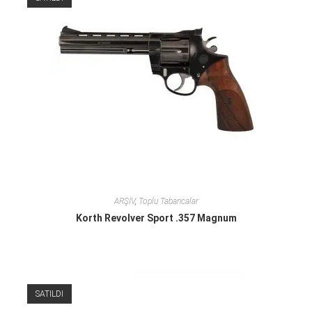
ARŞİV
,
Toplu Tabancalar
Korth Revolver Sport .357 Magnum
SATILDI