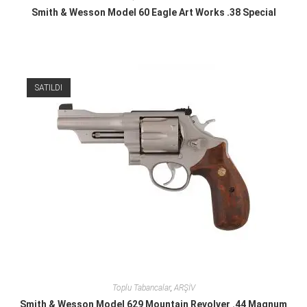
Smith & Wesson Model 60 Eagle Art Works .38 Special
SATILDI
Toplu Tabancalar
,
ARŞİV
Smith & Wesson Model 629 Mountain Revolver .44 Magnum