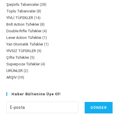
28
Şarjörlü Tabancalar
28
ürün
8
Toplu Tabancalar
8
ürün
14
YİVLİ TÜFEKLER
14
ürün
8
Bolt Action Tüfekler
8
ürün
4
Double Rifle Tüfekler
4
ürün
1
Lever Action Tüfekler
1
ürün
1
Yarı Otomatik Tüfekler
1
ürün
9
YİVSİZ TÜFEKLER
9
ürün
5
Çifte Tüfekler
5
ürün
4
Süperpoze Tüfekler
4
ürün
2
ÜRÜNLER
2
ürün
39
ARŞİV
39
ürün
ürün
Haber Bültenine Üye Ol!