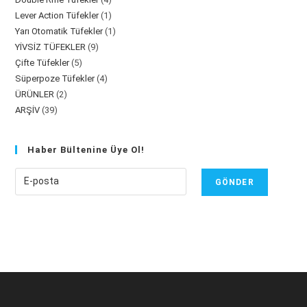
ürün
1
Lever Action Tüfekler
1
ürün
1
Yarı Otomatik Tüfekler
1
ürün
9
YİVSİZ TÜFEKLER
9
ürün
5
Çifte Tüfekler
5
ürün
4
Süperpoze Tüfekler
4
ürün
2
ÜRÜNLER
2
ürün
39
ARŞİV
39
ürün
ürün
Haber Bültenine Üye Ol!