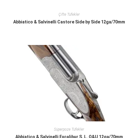
Çifte Tüfekler
Abbiatico & Salvinelli Castore Side by Side 12ga/70mm
Süperpoze Tüfekler
Abbiatico & Salvinelli Excalibur S. L. O&U 12ga/70mm