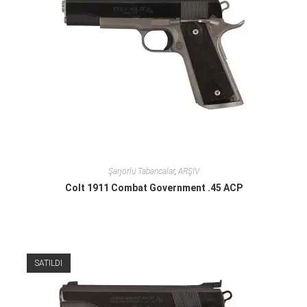
Şarjörlü Tabancalar
,
ARŞİV
Colt 1911 Combat Government .45 ACP
SATILDI