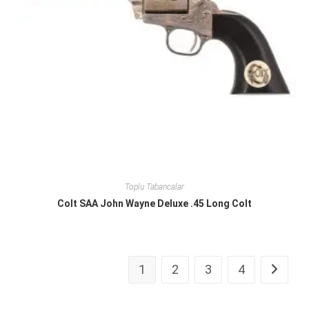
Toplu Tabancalar
Colt SAA John Wayne Deluxe .45 Long Colt
1
2
3
4