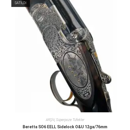
SATILDI
ARŞİV
,
Süperpoze Tüfekler
Beretta SO6 EELL Sidelock O&U 12ga/76mm