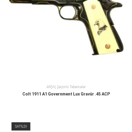
ARŞİV
,
Şarjörlü Tabancalar
Colt 1911 A1 Government Lux Gravür .45 ACP
SATILDI