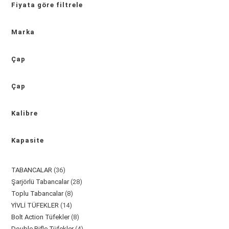
Fiyata göre filtrele
Marka
Çap
Çap
Kalibre
Kapasite
36
TABANCALAR
36
28
Şarjörlü Tabancalar
28
ürün
8
Toplu Tabancalar
8
ürün
14
YİVLİ TÜFEKLER
14
ürün
8
Bolt Action Tüfekler
8
ürün
4
Double Rifle Tüfekler
4